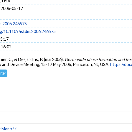
J, USA
 2006-05-17
m.2006.246575
org/10.1109/istdm.2006.246575
15:17
 16:02
ier, C., & Desjardins, P. (mai 2006).
Germanide phase formation and te
y and Device Meeting, 15-17 May 2006, Princeton, NJ, USA.
https://doi
e Montréal
.