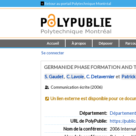
<
Retour au portail Polytechnique Montréal
Accueil
À propos
Déposer
Parcou
Se connecter
GERMANIDE PHASE FORMATION AND 
S. Gaudet
,
C. Lavoie
,
C. Detavernier
et
Patrick
Communication écrite (2006)
Un lien externe est disponible pour ce doc
Département:
Département 
URL de PolyPublie:
https://publi
Nom de la conférence:
2006 Interna