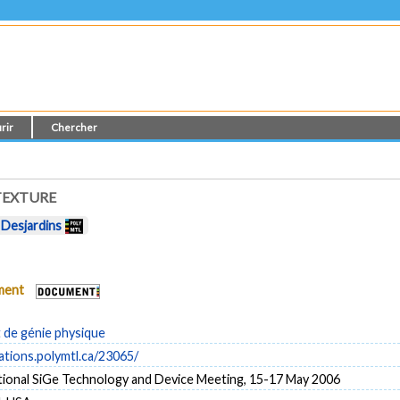
rir
Chercher
TEXTURE
 Desjardins
ument
de génie physique
cations.polymtl.ca/23065/
tional SiGe Technology and Device Meeting, 15-17 May 2006