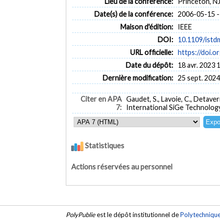
Lieu de la conférence:
Princeton, N
Date(s) de la conférence:
2006-05-15 -
Maison d'édition:
IEEE
DOI:
10.1109/istd
URL officielle:
https://doi.
Date du dépôt:
18 avr. 2023 
Dernière modification:
25 sept. 2024
Citer en APA
Gaudet, S., Lavoie, C., Detavern
7:
International SiGe Technolog
Statistiques
Actions réservées au personnel
PolyPublie
est le dépôt institutionnel de
Polytechniqu