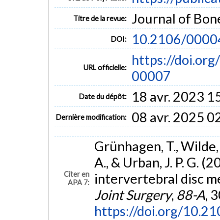
Journal of Bone
Titre de la revue:
10.2106/0000
DOI:
https://doi.o
URL officielle:
00007
18 avr. 2023 1
Date du dépôt:
08 avr. 2025 0
Dernière modification:
Grünhagen, T., Wilde, 
A., & Urban, J. P. G. 
Citer en
intervertebral disc m
APA 7:
Joint Surgery
,
88-A
, 
https://doi.org/10