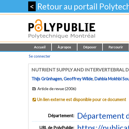
<
Retour au portail Polyte
Accueil
À propos
Déposer
Parcourir
Se connecter
NUTRIENT SUPPLY AND INTERVERTEBRAL D
Thijs Grünhagen
,
Geoffrey Wilde
,
Dahbia Mokhbi So
Article de revue (2006)
Un lien externe est disponible pour ce document
Département d
Département:
https://public
URL de PolyPublie: