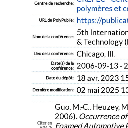
Centre de recherche:
polymères et 
https://public
URL de PolyPublie:
5th Internatio
Nom de la conférence:
& Technology
Chicago, Ill.
Lieu de la conférence:
Date(s) de la
2006-09-13 - 
conférence:
18 avr. 2023 1
Date du dépôt:
02 mai 2025 1
Dernière modification:
Guo, M.-C., Heuzey, M
2006).
Occurrence of 
Citer en
Foamed Automotive 
APA 7: