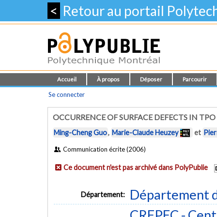
<
Retour au portail Polyte
Accueil
À propos
Déposer
Parcourir
Se connecter
OCCURRENCE OF SURFACE DEFECTS IN TP
Ming-Cheng Guo
,
Marie-Claude Heuzey
et
Pier
Communication écrite (2006)
Ce document n'est pas archivé dans PolyPublie
Département d
Département:
CREPEC - Centr