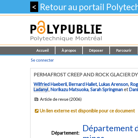
<
Retour au portail Polyte
Accueil
À propos
Déposer
Parcourir
Se connecter
PERMAFROST CREEP AND ROCK GLACIER D
Wilfried Haeberli
,
Bernard Hallet
,
Lukas Arenson
,
Rog
Ladanyi
,
Norikazu Matsuoka
,
Sarah Springman
et
Dani
Article de revue (2006)
Un lien externe est disponible pour ce document
Département de
Département: