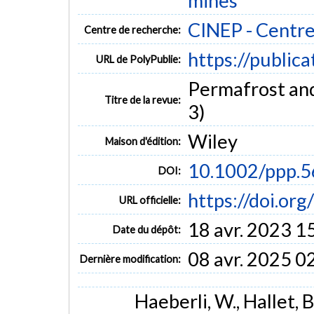
mines
CINEP - Centre
Centre de recherche:
https://public
URL de PolyPublie:
Permafrost and 
Titre de la revue:
3)
Wiley
Maison d'édition:
10.1002/ppp.5
DOI:
https://doi.or
URL officielle:
18 avr. 2023 1
Date du dépôt:
08 avr. 2025 0
Dernière modification:
Haeberli, W., Hallet, B