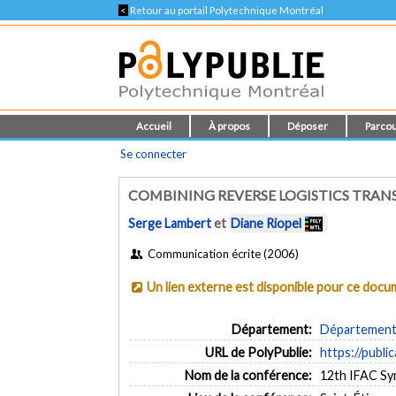
<
Retour au portail Polytechnique Montréal
Accueil
À propos
Déposer
Parcou
Se connecter
COMBINING REVERSE LOGISTICS TRAN
Serge Lambert
et
Diane Riopel
Communication écrite (2006)
Un lien externe est disponible pour ce doc
Département:
Département 
URL de PolyPublie:
https://publi
Nom de la conférence:
12th IFAC Sy