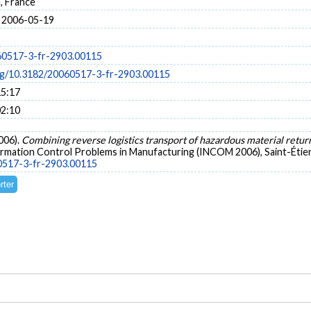
, France
 2006-05-19
60517-3-fr-2903.00115
org/10.3182/20060517-3-fr-2903.00115
15:17
02:10
2006).
Combining reverse logistics transport of hazardous material retur
mation Control Problems in Manufacturing (INCOM 2006), Saint-Étien
60517-3-fr-2903.00115