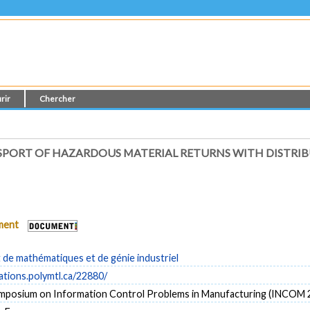
rir
Chercher
SPORT OF HAZARDOUS MATERIAL RETURNS WITH DISTRI
ument
de mathématiques et de génie industriel
cations.polymtl.ca/22880/
mposium on Information Control Problems in Manufacturing (INCOM 