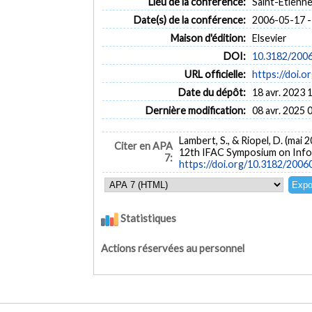
Lieu de la conférence:
Saint-Étienne
Date(s) de la conférence:
2006-05-17 -
Maison d'édition:
Elsevier
DOI:
10.3182/200
URL officielle:
https://doi.
Date du dépôt:
18 avr. 2023 
Dernière modification:
08 avr. 2025 
Lambert, S., & Riopel, D. (mai 
Citer en APA
12th IFAC Symposium on Infor
7:
https://doi.org/10.3182/200
Statistiques
Actions réservées au personnel