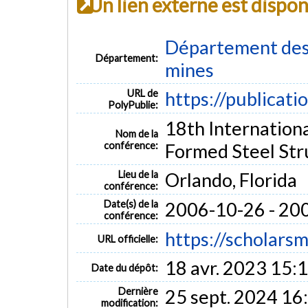
Un lien externe est dispo
Département des g
Département:
mines
URL de
https://publicati
PolyPublie:
18th Internation
Nom de la
conférence:
Formed Steel Str
Lieu de la
Orlando, Florida
conférence:
Date(s) de la
2006-10-26 - 20
conférence:
https://scholarsm
URL officielle:
18 avr. 2023 15:
Date du dépôt:
Dernière
25 sept. 2024 16
modification: