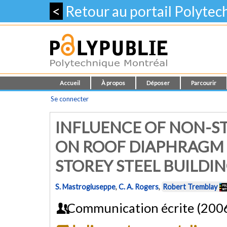
<
Retour au portail Polyte
Accueil
À propos
Déposer
Parcourir
Se connecter
INFLUENCE OF NON-
ON ROOF DIAPHRAGM S
STOREY STEEL BUILDI
S. Mastrogiuseppe
,
C. A. Rogers
,
Robert Tremblay
Communication écrite (200