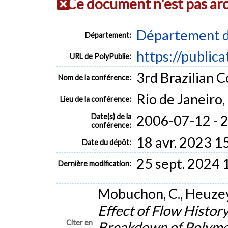
Ce document n'est pas ar
Département d
Département:
https://public
URL de PolyPublie:
3rd Brazilian 
Nom de la conférence:
Rio de Janeiro, 
Lieu de la conférence:
Date(s) de la
2006-07-12 - 
conférence:
18 avr. 2023 1
Date du dépôt:
25 sept. 2024 
Dernière modification:
Mobuchon, C., Heuzey, 
Effect of Flow Histor
Citer en
Breakdown of Polyme