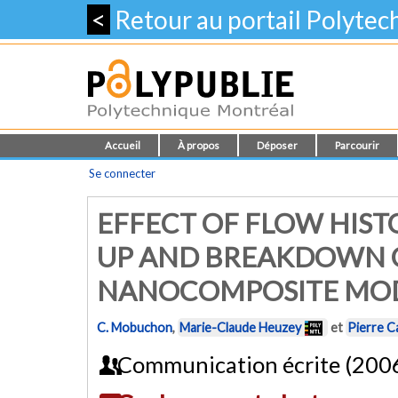
<
Retour au portail Polyte
Accueil
À propos
Déposer
Parcourir
Se connecter
EFFECT OF FLOW HIST
UP AND BREAKDOWN 
NANOCOMPOSITE MOD
C. Mobuchon
,
Marie-Claude Heuzey
et
Pierre C
Communication écrite (200