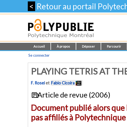
<
Retour au portail Polyte
Accueil
À propos
Déposer
Parcourir
Se connecter
PLAYING TETRIS AT T
F. Rosei
et
Fabio Cicoira
Article de revue (2006)
Document publié alors que l
pas affiliés à Polytechniqu