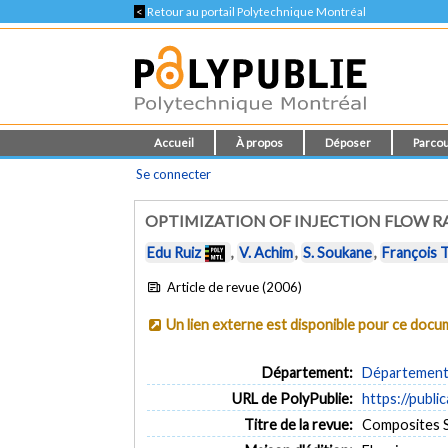
<
Retour au portail Polytechnique Montréal
Accueil
À propos
Déposer
Parcou
Se connecter
OPTIMIZATION OF INJECTION FLOW R
Edu Ruiz
,
V. Achim
,
S. Soukane
,
François 
Article de revue (2006)
Un lien externe est disponible pour ce doc
Département:
Département 
URL de PolyPublie:
https://publi
Titre de la revue:
Composites Sc