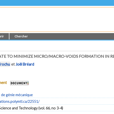
rir
Chercher
ATE TO MINIMIZE MICRO/MACRO-VOIDS FORMATION IN 
Trochu
et
Joël Bréard
ument
de génie mécanique
cations.polymtl.ca/22551/
ience and Technology (vol. 66, no 3-4)