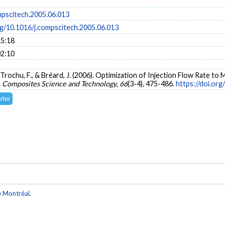
mpscitech.2005.06.013
rg/10.1016/j.compscitech.2005.06.013
15:18
02:10
S., Trochu, F., & Bréard, J. (2006). Optimization of Injection Flow Rate 
.
Composites Science and Technology
,
66
(3-4), 475-486.
https://doi.or
e Montréal
.