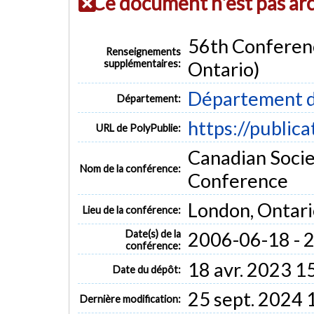
Ce document n'est pas ar
56th Conferenc
Renseignements
supplémentaires:
Ontario)
Département d
Département:
https://public
URL de PolyPublie:
Canadian Socie
Nom de la conférence:
Conference
London, Ontari
Lieu de la conférence:
Date(s) de la
2006-06-18 - 
conférence:
18 avr. 2023 1
Date du dépôt:
25 sept. 2024 
Dernière modification: