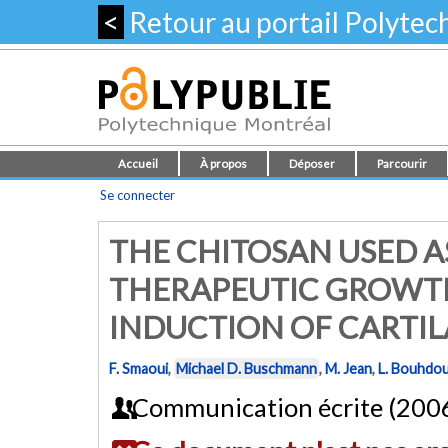
<
Retour au portail Polyte
Accueil
À propos
Déposer
Parcourir
Se connecter
THE CHITOSAN USED A
THERAPEUTIC GROWTH
INDUCTION OF CARTI
F. Smaoui
,
Michael D. Buschmann
,
M. Jean
,
L. Bouhdo
Communication écrite (200