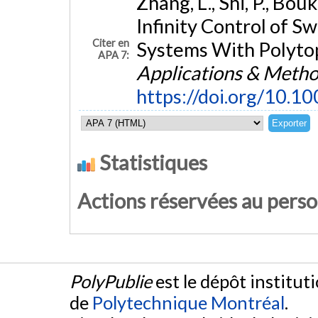
Zhang, L., Shi, P., Bou
Infinity Control of S
Citer en
Systems With Polytop
APA 7:
Applications & Meth
https://doi.org/10.1
Statistiques
Actions réservées au pers
PolyPublie
est le dépôt institut
de
Polytechnique Montréal
.