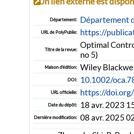
Un lien externe est dispo
Département d
Département:
https://public
URL de PolyPublie:
Optimal Contro
Titre de la revue:
no 5)
Wiley Blackwel
Maison d'édition:
10.1002/oca.7
DOI:
https://doi.or
URL officielle:
18 avr. 2023 1
Date du dépôt:
08 avr. 2025 0
Dernière modification: