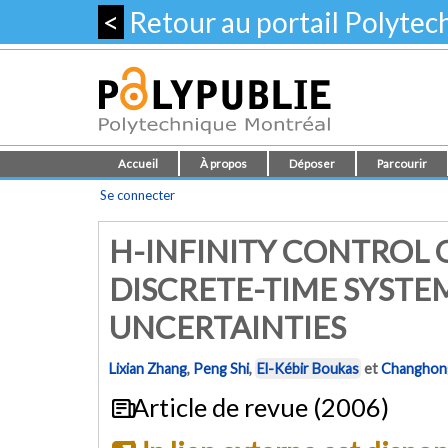
<
Retour au portail Polyte
Accueil
À propos
Déposer
Parcourir
Se connecter
H-INFINITY CONTROL 
DISCRETE-TIME SYSTE
UNCERTAINTIES
Lixian Zhang
,
Peng Shi
,
El-Kébir Boukas
et
Changhon
Article de revue (2006)