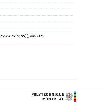
Radioactivity
,
88
(3), 306-309.