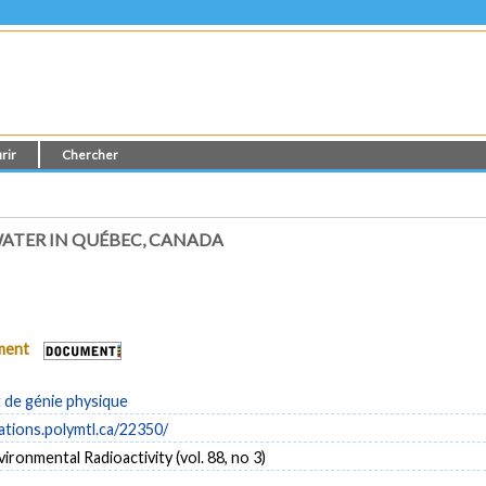
rir
Chercher
WATER IN QUÉBEC, CANADA
ument
de génie physique
cations.polymtl.ca/22350/
ironmental Radioactivity (vol. 88, no 3)