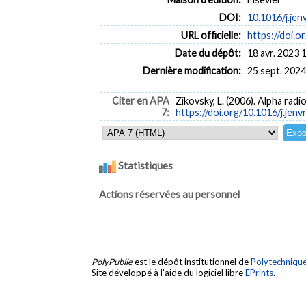
DOI:
10.1016/j.jen
URL officielle:
https://doi.o
Date du dépôt:
18 avr. 2023 
Dernière modification:
25 sept. 2024
Citer en APA
Zikovsky, L. (2006). Alpha radi
7:
https://doi.org/10.1016/j.jen
Statistiques
Actions réservées au personnel
PolyPublie
est le dépôt institutionnel de
Polytechniqu
Site développé à l'aide du logiciel libre
EPrints
.