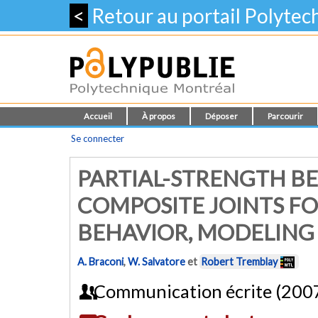
<
Retour au portail Polyte
Accueil
À propos
Déposer
Parcourir
Se connecter
PARTIAL-STRENGTH 
COMPOSITE JOINTS FOR
BEHAVIOR, MODELING
A. Braconi
,
W. Salvatore
et
Robert Tremblay
Communication écrite (200