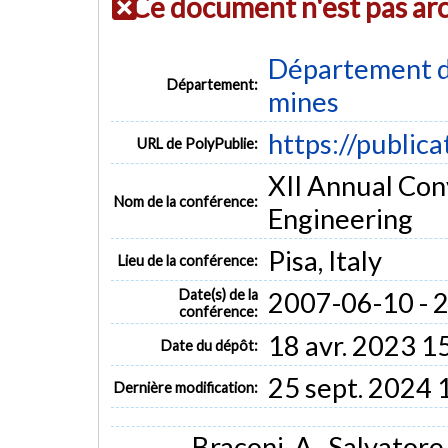
Ce document n'est pas ar
Département de
Département:
mines
https://public
URL de PolyPublie:
XII Annual Con
Nom de la conférence:
Engineering
Pisa, Italy
Lieu de la conférence:
Date(s) de la
2007-06-10 - 
conférence:
18 avr. 2023 1
Date du dépôt:
25 sept. 2024 
Dernière modification:
Braconi, A., Salvatore,