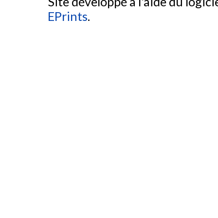
Site développé à l'aide du logicie
EPrints
.