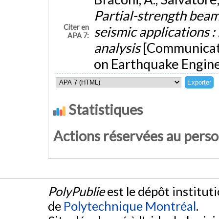
Partial-strength beam
Citer en
seismic applications 
APA 7:
analysis
[Communicati
on Earthquake Engineer
Statistiques
Actions réservées au pers
PolyPublie
est le dépôt institut
de
Polytechnique Montréal
.