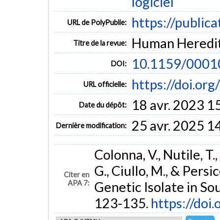
logiciel
https://public
URL de PolyPublie:
Human Heredity
Titre de la revue:
10.1159/0001
DOI:
https://doi.o
URL officielle:
18 avr. 2023 1
Date du dépôt:
25 avr. 2025 1
Dernière modification:
Colonna, V., Nutile, T.
G., Ciullo, M., & Pers
Citer en
APA 7:
Genetic Isolate in Sou
123-135.
https://do