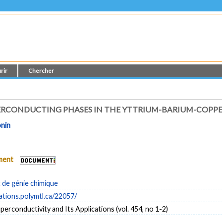
rir
Chercher
RCONDUCTING PHASES IN THE YTTRIUM-BARIUM-COPPE
onin
ument
de génie chimique
cations.polymtl.ca/22057/
uperconductivity and Its Applications (vol. 454, no 1-2)