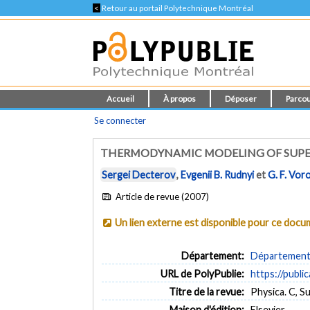
<
Retour au portail Polytechnique Montréal
Accueil
À propos
Déposer
Parcou
Se connecter
THERMODYNAMIC MODELING OF SUPE
Sergei Decterov
,
Evgenii B. Rudnyi
et
G. F. Vor
Article de revue (2007)
Un lien externe est disponible pour ce doc
Département:
Département 
URL de PolyPublie:
https://publi
Titre de la revue:
Physica. C, S
Maison d'édition:
Elsevier