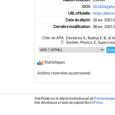
DOI:
10.1016/j.ph
URL officielle:
https://doi.o
Date du dépôt:
18 avr. 2023 
Dernière modification:
08 avr. 2025 
Citer en APA
Decterov, S., Rudnyi, E. B.,
7:
System.
Physica. C, Supercondu
Statistiques
Actions réservées au personnel
PolyPublie
est le dépôt institutionnel de
Polytechniqu
Site développé à l'aide du logiciel libre
EPrints
.