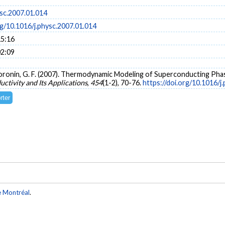
ysc.2007.01.014
rg/10.1016/j.physc.2007.01.014
15:16
02:09
 & Voronin, G. F. (2007). Thermodynamic Modeling of Superconducting 
ctivity and Its Applications
,
454
(1-2), 70-76.
https://doi.org/10.1016/j
e Montréal
.