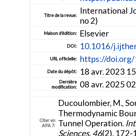
International J
Titre de la revue:
no 2)
Elsevier
Maison d'édition:
10.1016/j.ijth
DOI:
https://doi.org
URL officielle:
18 avr. 2023 1
Date du dépôt:
Dernière
08 avr. 2025 0
modification:
Ducoulombier, M., Sori
Thermodynamic Bound
Citer en
Tunnel Operation.
In
APA 7:
Sciences
,
46
(2), 172-