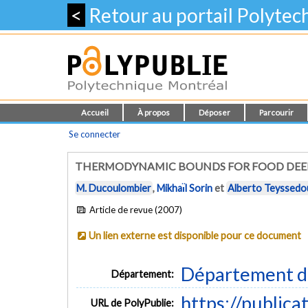
<
Retour au portail Polyte
Accueil
À propos
Déposer
Parcourir
Se connecter
THERMODYNAMIC BOUNDS FOR FOOD DEEP
M. Ducoulombier
,
Mikhaı̈l Sorin
et
Alberto Teyssedo
Article de revue (2007)
Un lien externe est disponible pour ce document
Département d
Département:
https://publica
URL de PolyPublie: