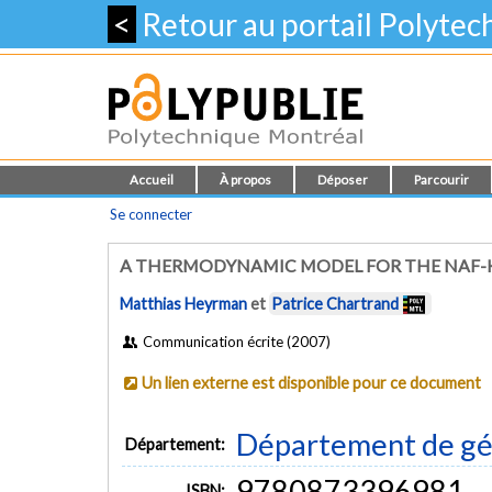
<
Retour au portail Polyte
Accueil
À propos
Déposer
Parcourir
Se connecter
A THERMODYNAMIC MODEL FOR THE NAF-KF
Matthias Heyrman
et
Patrice Chartrand
Communication écrite (2007)
Un lien externe est disponible pour ce document
Département de gé
Département:
9780873396981
ISBN: