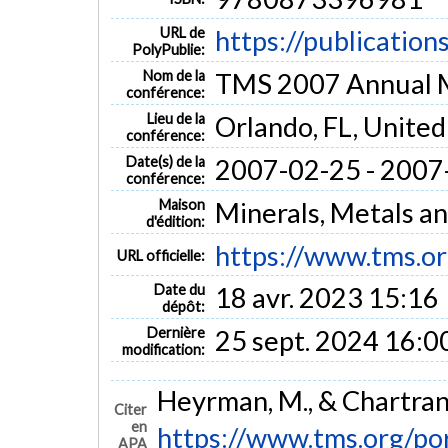
URL de
https://publication
PolyPublie:
Nom de la
TMS 2007 Annual M
conférence:
Lieu de la
Orlando, FL, United
conférence:
Date(s) de la
2007-02-25 - 2007
conférence:
Maison
Minerals, Metals an
d'édition:
https://www.tms.o
URL officielle:
Date du
18 avr. 2023 15:16
dépôt:
Dernière
25 sept. 2024 16:0
modification:
Heyrman, M., & Chartrand
Citer
en
https://www.tms.org/p
APA