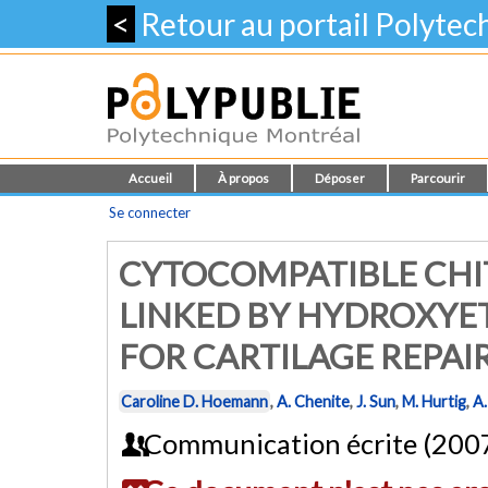
<
Retour au portail Polyte
Accueil
À propos
Déposer
Parcourir
Se connecter
CYTOCOMPATIBLE CHI
LINKED BY HYDROXYE
FOR CARTILAGE REPAI
Caroline D. Hoemann
,
A. Chenite
,
J. Sun
,
M. Hurtig
,
A.
Communication écrite (200