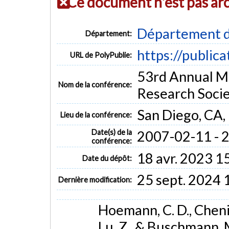
Ce document n'est pas ar
Département d
Département:
https://public
URL de PolyPublie:
53rd Annual M
Nom de la conférence:
Research Soci
San Diego, CA
Lieu de la conférence:
Date(s) de la
2007-02-11 - 
conférence:
18 avr. 2023 1
Date du dépôt:
25 sept. 2024 
Dernière modification:
Hoemann, C. D., Chenite
Lu, Z., & Buschmann, M