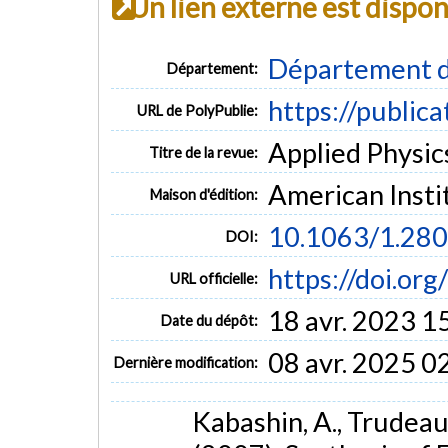
Un lien externe est dispo
Département d
Département:
https://public
URL de PolyPublie:
Applied Physics
Titre de la revue:
American Insti
Maison d'édition:
10.1063/1.28
DOI:
https://doi.or
URL officielle:
18 avr. 2023 1
Date du dépôt:
08 avr. 2025 0
Dernière modification:
Kabashin, A., Trudeau,