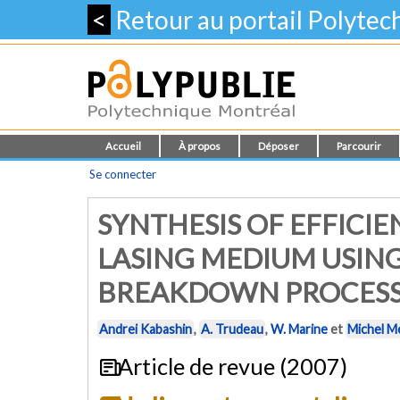
<
Retour au portail Polyte
Accueil
À propos
Déposer
Parcourir
Se connecter
SYNTHESIS OF EFFIC
LASING MEDIUM USING
BREAKDOWN PROCES
Andrei Kabashin
,
A. Trudeau
,
W. Marine
et
Michel M
Article de revue (2007)