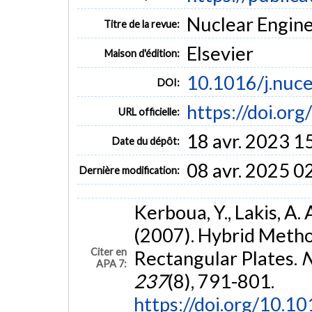
Nuclear Enginee
Titre de la revue:
Elsevier
Maison d'édition:
10.1016/j.nuc
DOI:
https://doi.or
URL officielle:
18 avr. 2023 1
Date du dépôt:
08 avr. 2025 0
Dernière modification:
Kerboua, Y., Lakis, A. 
(2007). Hybrid Method
Citer en
Rectangular Plates.
N
APA 7:
237
(8), 791-801.
https://doi.org/10.1