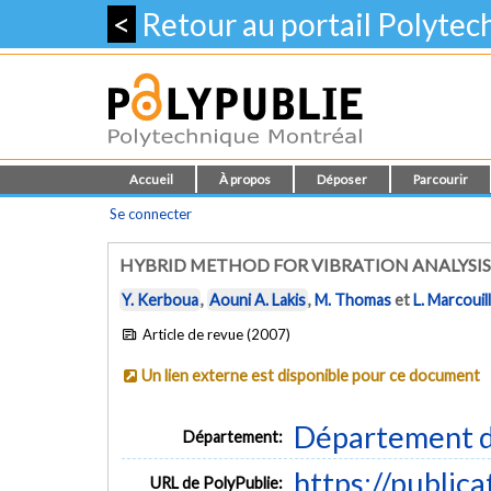
<
Retour au portail Polyte
Accueil
À propos
Déposer
Parcourir
Se connecter
HYBRID METHOD FOR VIBRATION ANALYSIS
Y. Kerboua
,
Aouni A. Lakis
,
M. Thomas
et
L. Marcouil
Article de revue (2007)
Un lien externe est disponible pour ce document
Département d
Département:
https://public
URL de PolyPublie: