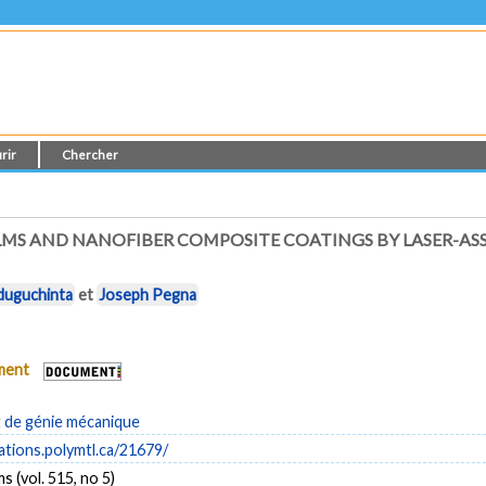
rir
Chercher
LMS AND NANOFIBER COMPOSITE COATINGS BY LASER-AS
duguchinta
et
Joseph Pegna
ument
de génie mécanique
cations.polymtl.ca/21679/
ms (vol. 515, no 5)