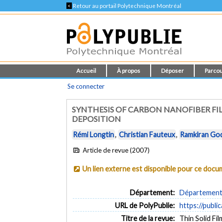
<
Retour au portail Polytechnique Montréal
Accueil
À propos
Déposer
Parcou
Se connecter
SYNTHESIS OF CARBON NANOFIBER FI
DEPOSITION
Rémi Longtin
,
Christian Fauteux
,
Ramkiran Go
Article de revue (2007)
Un lien externe est disponible pour ce doc
Département:
Département 
URL de PolyPublie:
https://publi
Titre de la revue:
Thin Solid Fil