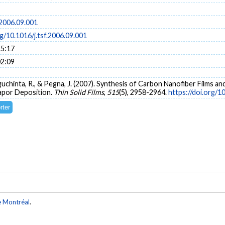
.2006.09.001
rg/10.1016/j.tsf.2006.09.001
15:17
02:09
uguchinta, R., & Pegna, J. (2007). Synthesis of Carbon Nanofiber Films 
Vapor Deposition.
Thin Solid Films
,
515
(5), 2958-2964.
https://doi.org/1
e Montréal
.