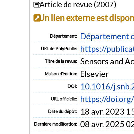
Article de revue (2007)
Un lien externe est dispo
Département d
Département:
https://public
URL de PolyPublie:
Sensors and Act
Titre de la revue:
Elsevier
Maison d'édition:
10.1016/j.snb
DOI:
https://doi.or
URL officielle:
18 avr. 2023 1
Date du dépôt:
08 avr. 2025 0
Dernière modification: