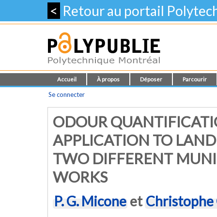
<
Retour au portail Polyte
Accueil
À propos
Déposer
Parcourir
Se connecter
ODOUR QUANTIFICATIO
APPLICATION TO LAND
TWO DIFFERENT MUNI
WORKS
P. G. Micone
et
Christophe