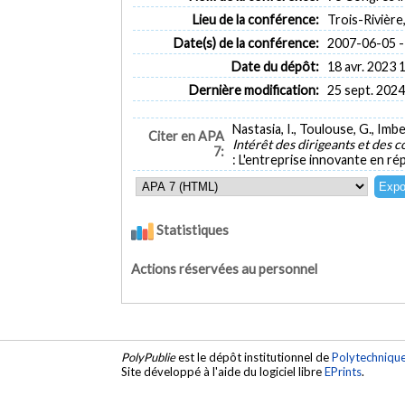
Lieu de la conférence:
Trois-Rivière
Date(s) de la conférence:
2007-06-05 -
Date du dépôt:
18 avr. 2023 
Dernière modification:
25 sept. 2024
Nastasia, I., Toulouse, G., Imbe
Citer en APA
Intérêt des dirigeants et des c
7:
: L'entreprise innovante en ré
Statistiques
Actions réservées au personnel
PolyPublie
est le dépôt institutionnel de
Polytechniqu
Site développé à l'aide du logiciel libre
EPrints
.