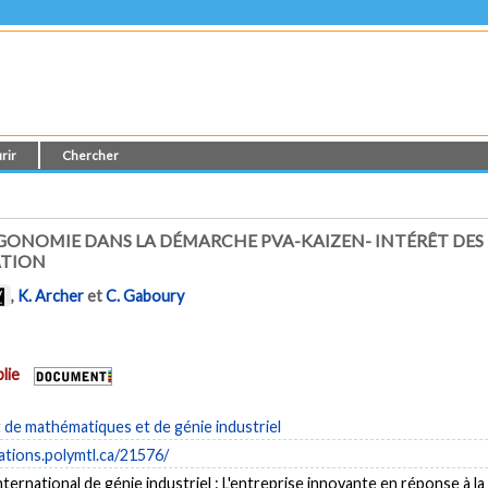
rir
Chercher
'ERGONOMIE DANS LA DÉMARCHE PVA-KAIZEN- INTÉRÊT DES
ATION
,
K. Archer
et
C. Gaboury
lie
de mathématiques et de génie industriel
cations.polymtl.ca/21576/
ternational de génie industriel : L'entreprise innovante en réponse à la