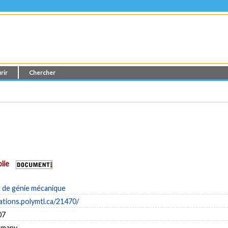
rir
Chercher
lie
de génie mécanique
cations.polymtl.ca/21470/
07
rmany