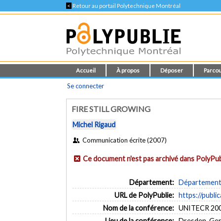
<
Retour au portail Polytechnique Montréal
Accueil
À propos
Déposer
Parcou
Se connecter
FIRE STILL GROWING
Michel Rigaud
Communication écrite (2007)
Ce document n'est pas archivé dans PolyPub
Département:
Département 
URL de PolyPublie:
https://publi
Nom de la conférence:
UNITECR 20
Lieu de la conférence:
Dresden, Ge