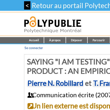
<
Retour au portail Polyte
Accueil
À propos
Déposer
Parcourir
Se connecter
SAYING "I AM TESTING
PRODUCT : AN EMPIRI
Pierre N. Robillard
et
T. Fr
Communication écrite (200
Un lien externe est dispo