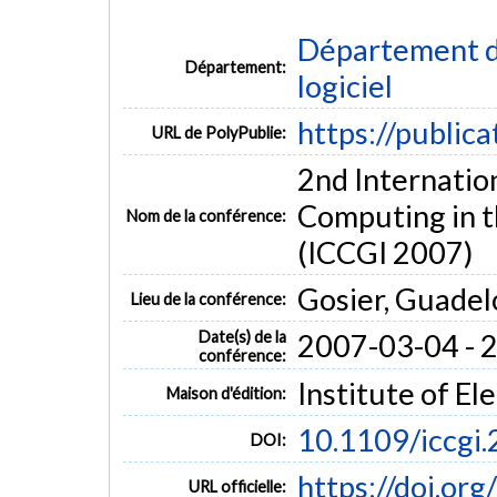
Département de
Département:
logiciel
https://public
URL de PolyPublie:
2nd Internatio
Computing in t
Nom de la conférence:
(ICCGI 2007)
Gosier, Guade
Lieu de la conférence:
Date(s) de la
2007-03-04 - 
conférence:
Institute of El
Maison d'édition:
10.1109/iccgi
DOI:
https://doi.or
URL officielle: