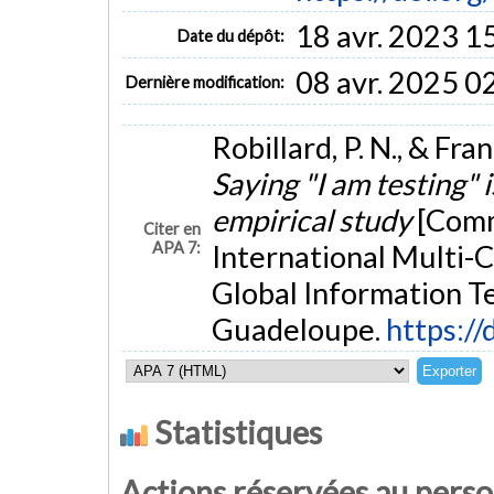
18 avr. 2023 1
Date du dépôt:
08 avr. 2025 0
Dernière modification:
Robillard, P. N., & Fr
Saying "I am testing" 
empirical study
[Comm
Citer en
APA 7:
International Multi-
Global Information T
Guadeloupe.
https://
Statistiques
Actions réservées au pers