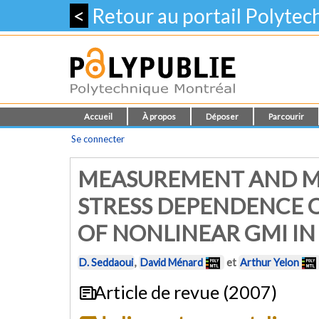
<
Retour au portail Polyte
Accueil
À propos
Déposer
Parcourir
Se connecter
MEASUREMENT AND MO
STRESS DEPENDENCE 
OF NONLINEAR GMI I
D. Seddaoui
,
David Ménard
et
Arthur Yelon
Article de revue (2007)