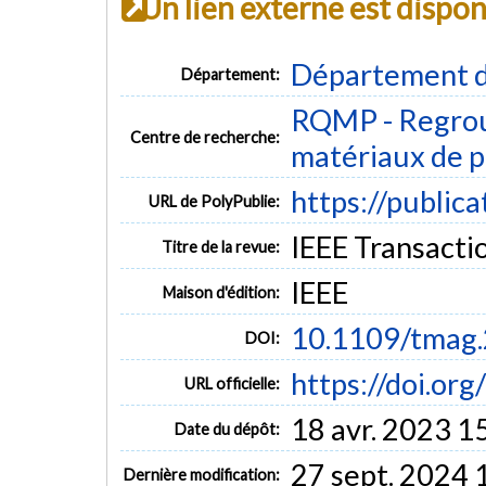
Un lien externe est dispo
Département d
Département:
RQMP - Regrou
Centre de recherche:
matériaux de p
https://public
URL de PolyPublie:
IEEE Transactio
Titre de la revue:
IEEE
Maison d'édition:
10.1109/tmag
DOI:
https://doi.o
URL officielle:
18 avr. 2023 1
Date du dépôt:
27 sept. 2024 
Dernière modification: