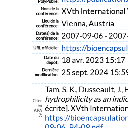
PolyPublie:
Nom de la
XVth International
conférence:
Lieu de la
Vienna, Austria
conférence:
Date(s) de la
2007-09-06 - 2007
conférence:
https://bioencapsu
URL officielle:
Date du
18 avr. 2023 15:17
dépôt:
Dernière
25 sept. 2024 15:5
modification:
Tam, S. K., Dusseault, J., 
hydrophilicity as an ind
Citer
en
écrite]. XVth Internatio
APA
7:
https://bioencapsulati
09-06_P4-09.pdf