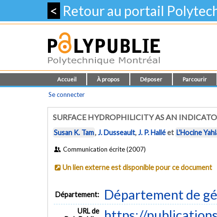
<
Retour au portail Polyte
Accueil
À propos
Déposer
Parcourir
Se connecter
SURFACE HYDROPHILICITY AS AN INDICAT
Susan K. Tam
,
J. Dusseault
,
J. P. Hallé
et
L'Hocine Yahi
Communication écrite (2007)
Un lien externe est disponible pour ce document
Département de gé
Département:
URL de
https://publication