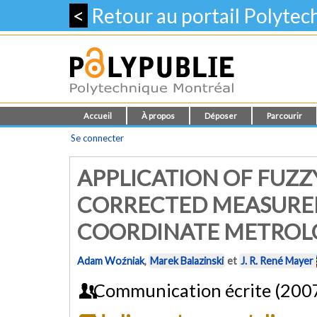
<
Retour au portail Polyte
Accueil
À propos
Déposer
Parcourir
Se connecter
APPLICATION OF FUZ
CORRECTED MEASURED
COORDINATE METROL
Adam Woźniak
,
Marek Balazinski
et
J. R. René Mayer
Communication écrite (200