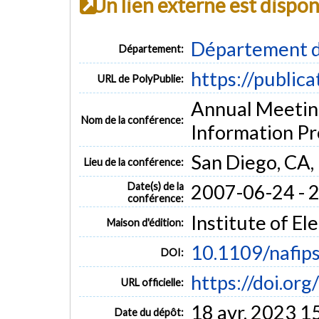
Un lien externe est dispo
Département d
Département:
https://public
URL de PolyPublie:
Annual Meetin
Nom de la conférence:
Information Pr
San Diego, CA,
Lieu de la conférence:
Date(s) de la
2007-06-24 - 
conférence:
Institute of El
Maison d'édition:
10.1109/nafip
DOI:
https://doi.or
URL officielle:
18 avr. 2023 1
Date du dépôt: