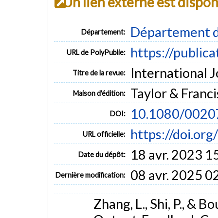
Un lien externe est dispo
Département d
Département:
https://public
URL de PolyPublie:
International J
Titre de la revue:
Taylor & Franci
Maison d'édition:
10.1080/002
DOI:
https://doi.o
URL officielle:
18 avr. 2023 1
Date du dépôt:
08 avr. 2025 0
Dernière modification:
Zhang, L., Shi, P., & B