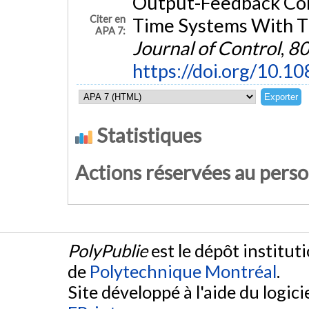
Output-Feedback Cont
Citer en
Time Systems With T
APA 7:
Journal of Control
,
8
https://doi.org/10
Statistiques
Actions réservées au pers
PolyPublie
est le dépôt institut
de
Polytechnique Montréal
.
Site développé à l'aide du logicie