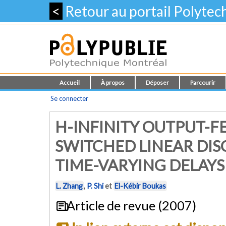
<
Retour au portail Polyte
Accueil
À propos
Déposer
Parcourir
Se connecter
H-INFINITY OUTPUT-
SWITCHED LINEAR DIS
TIME-VARYING DELAYS
L. Zhang
,
P. Shi
et
El-Kébir Boukas
Article de revue (2007)