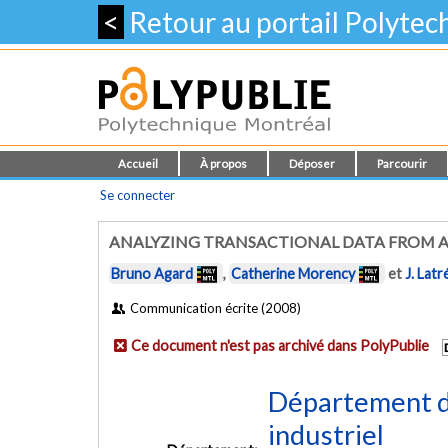
<
Retour au portail Polyte
Accueil
À propos
Déposer
Parcourir
Se connecter
ANALYZING TRANSACTIONAL DATA FROM A
Bruno Agard
,
Catherine Morency
et
J. Lat
Communication écrite (2008)
Ce document n'est pas archivé dans PolyPublie
Département d
industriel