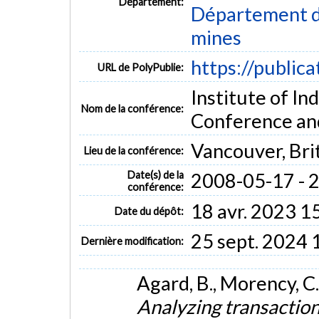
Département:
Département de
mines
https://public
URL de PolyPublie:
Institute of In
Nom de la conférence:
Conference an
Vancouver, Bri
Lieu de la conférence:
Date(s) de la
2008-05-17 - 
conférence:
18 avr. 2023 1
Date du dépôt:
25 sept. 2024 
Dernière modification:
Agard, B., Morency, C.
Analyzing transaction