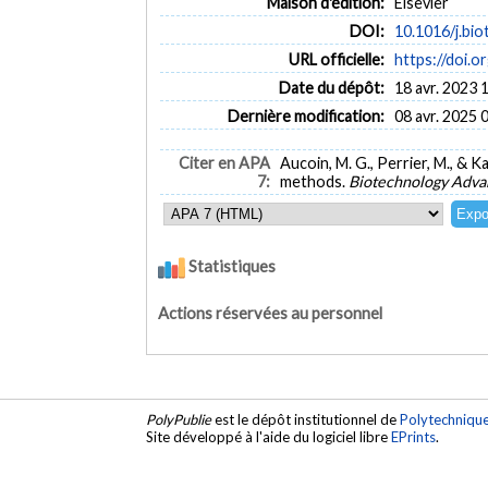
Maison d'édition:
Elsevier
DOI:
10.1016/j.bi
URL officielle:
https://doi.o
Date du dépôt:
18 avr. 2023 
Dernière modification:
08 avr. 2025 
Citer en APA
Aucoin, M. G., Perrier, M., & 
7:
methods.
Biotechnology Adva
Statistiques
Actions réservées au personnel
PolyPublie
est le dépôt institutionnel de
Polytechniqu
Site développé à l'aide du logiciel libre
EPrints
.