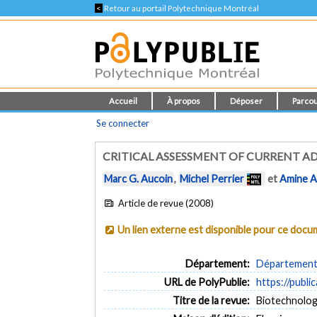
<
Retour au portail Polytechnique Montréal
Accueil
À propos
Déposer
Parcou
Se connecter
CRITICAL ASSESSMENT OF CURRENT 
Marc G. Aucoin
,
Michel Perrier
et
Amine A
Article de revue (2008)
Un lien externe est disponible pour ce doc
Département:
Département 
URL de PolyPublie:
https://publi
Titre de la revue:
Biotechnology