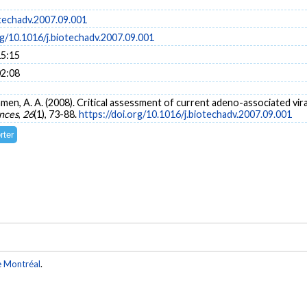
otechadv.2007.09.001
rg/10.1016/j.biotechadv.2007.09.001
15:15
02:08
Kamen, A. A. (2008). Critical assessment of current adeno-associated vir
nces
,
26
(1), 73-88.
https://doi.org/10.1016/j.biotechadv.2007.09.001
e Montréal
.