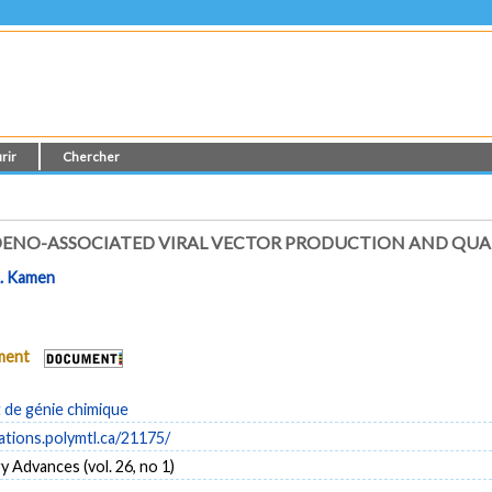
rir
Chercher
ADENO-ASSOCIATED VIRAL VECTOR PRODUCTION AND QU
. Kamen
ument
de génie chimique
cations.polymtl.ca/21175/
 Advances (vol. 26, no 1)