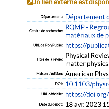
Un lien externe est dispo
Département d
Département:
RQMP - Regrou
Centre de recherche:
matériaux de p
https://public
URL de PolyPublie:
Physical Review
Titre de la revue:
matter physics 
American Physi
Maison d'édition:
10.1103/physr
DOI:
https://doi.or
URL officielle:
18 avr. 2023 1
Date du dépôt: