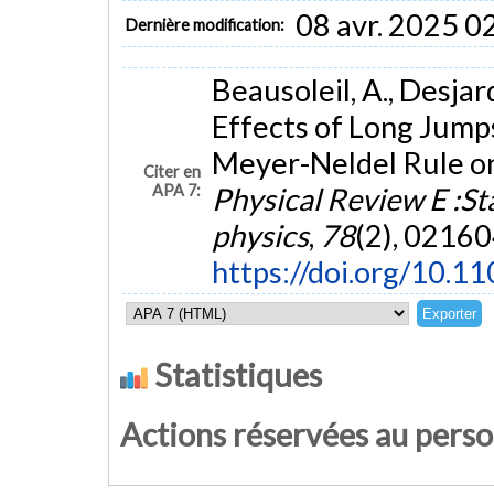
08 avr. 2025 0
Dernière modification:
Beausoleil, A., Desjard
Effects of Long Jump
Meyer-Neldel Rule o
Citer en
APA 7:
Physical Review E :Sta
physics
,
78
(2), 0216
https://doi.org/10.
Statistiques
Actions réservées au pers