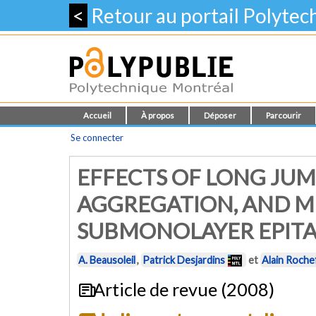
<
Retour au portail Polyte
Accueil
À propos
Déposer
Parcourir
Se connecter
EFFECTS OF LONG JUM
AGGREGATION, AND M
SUBMONOLAYER EPIT
A. Beausoleil
,
Patrick Desjardins
et
Alain Roche
Article de revue (2008)