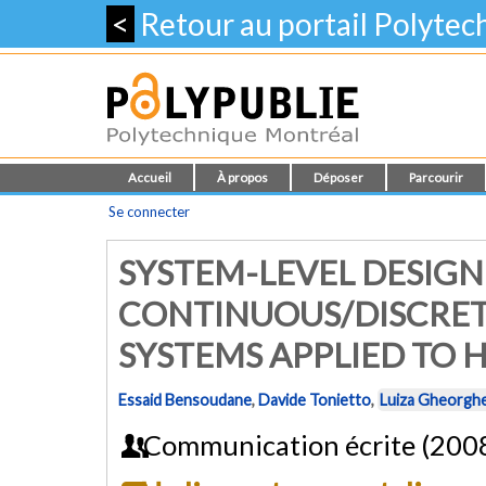
<
Retour au portail Polyte
Accueil
À propos
Déposer
Parcourir
Se connecter
SYSTEM-LEVEL DESIGN
CONTINUOUS/DISCRE
SYSTEMS APPLIED TO H
Essaid Bensoudane
,
Davide Tonietto
,
Luiza Gheorgh
Communication écrite (200