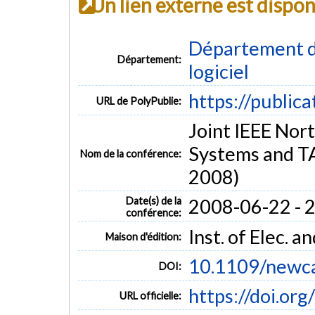
Un lien externe est dispo
Département de
Département:
logiciel
https://public
URL de PolyPublie:
Joint IEEE Nor
Systems and 
Nom de la conférence:
2008)
Date(s) de la
2008-06-22 - 
conférence:
Inst. of Elec. 
Maison d'édition:
10.1109/newc
DOI:
https://doi.o
URL officielle: