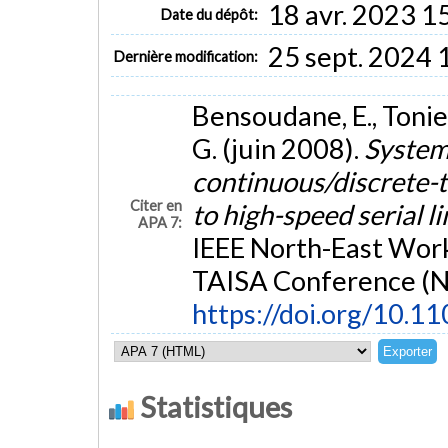
18 avr. 2023 1
Date du dépôt:
25 sept. 2024 
Dernière modification:
Bensoudane, E., Toniet
G. (juin 2008).
System-
continuous/discrete-
Citer en
to high-speed serial l
APA 7:
IEEE North-East Work
TAISA Conference (
https://doi.org/10.
Statistiques