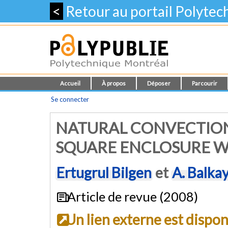
<
Retour au portail Polyte
Accueil
À propos
Déposer
Parcourir
Se connecter
NATURAL CONVECTION 
SQUARE ENCLOSURE W
Ertugrul Bilgen
et
A. Balka
Article de revue (2008)
Un lien externe est dispo