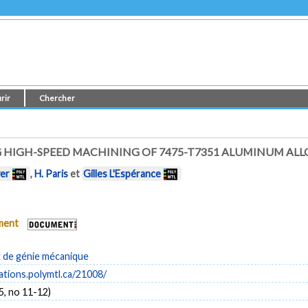
rir
Chercher
HIGH-SPEED MACHINING OF 7475-T7351 ALUMINUM ALLO
yer
,
H. Paris
et
Gilles L'Espérance
ument
de génie mécanique
cations.polymtl.ca/21008/
5, no 11-12)