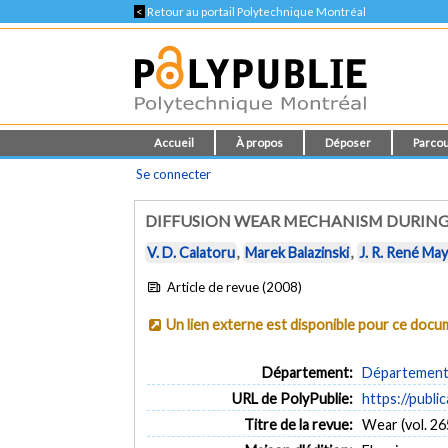
<
Retour au portail Polytechnique Montréal
Accueil
À propos
Déposer
Parcou
Se connecter
DIFFUSION WEAR MECHANISM DURING 
V. D. Calatoru
,
Marek Balazinski
,
J. R. René Ma
Article de revue (2008)
Un lien externe est disponible pour ce doc
Département:
Département 
URL de PolyPublie:
https://publi
Titre de la revue:
Wear (vol. 26