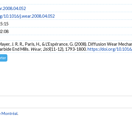
ar.2008.04.052
rg/10.1016/j.wear.2008.04.052
15:15
02:08
., Mayer, J. R. R., Paris, H., & L'Espérance, G. (2008). Diffusion Wear M
rbide End Mills.
Wear
,
265
(11-12), 1793-1800.
https://doi.org/10.1016
e Montréal
.