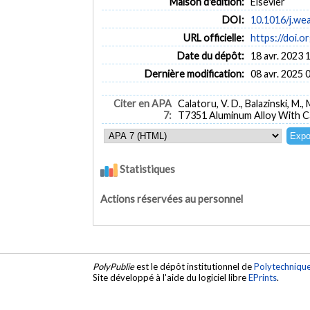
Maison d'édition:
Elsevier
DOI:
10.1016/j.we
URL officielle:
https://doi.o
Date du dépôt:
18 avr. 2023 
Dernière modification:
08 avr. 2025 
Citer en APA
Calatoru, V. D., Balazinski, M
7:
T7351 Aluminum Alloy With Ca
Statistiques
Actions réservées au personnel
PolyPublie
est le dépôt institutionnel de
Polytechniqu
Site développé à l'aide du logiciel libre
EPrints
.