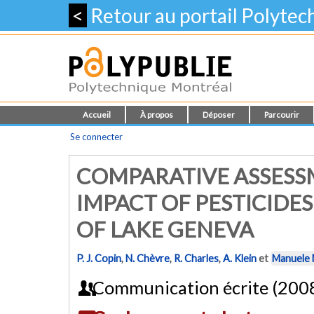
<
Retour au portail Polyte
Accueil
À propos
Déposer
Parcourir
Se connecter
COMPARATIVE ASSESS
IMPACT OF PESTICIDE
OF LAKE GENEVA
P. J. Copin
,
N. Chèvre
,
R. Charles
,
A. Klein
et
Manuele 
Communication écrite (200