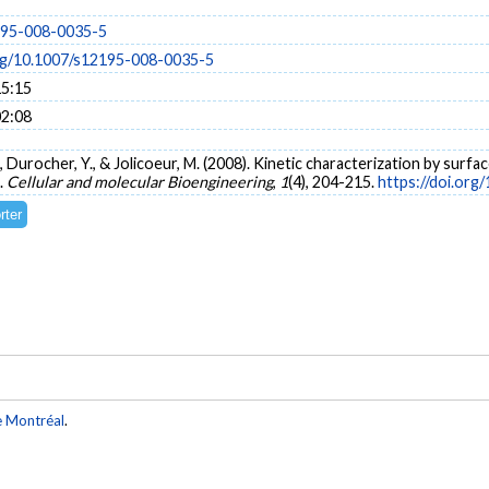
195-008-0035-5
org/10.1007/s12195-008-0035-5
15:15
02:08
, Durocher, Y., & Jolicoeur, M. (2008). Kinetic characterization by sur
.
Cellular and molecular Bioengineering
,
1
(4), 204-215.
https://doi.or
e Montréal
.