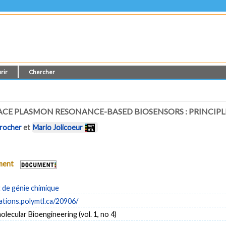
rir
Chercher
ACE PLASMON RESONANCE-BASED BIOSENSORS : PRINCIP
urocher
et
Mario Jolicoeur
ument
de génie chimique
cations.polymtl.ca/20906/
olecular Bioengineering (vol. 1, no 4)