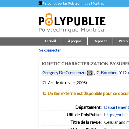
<
Retour au portail Polytechnique Montréal
Accueil
À propos
Déposer
Parcou
Se connecter
KINETIC CHARACTERIZATION BY SURF
Gregory De Crescenzo
,
C. Boucher
,
Y. D
Article de revue (2008)
Un lien externe est disponible pour ce doc
Département:
Département 
URL de PolyPublie:
https://publi
Titre de la revue:
Cellular and m