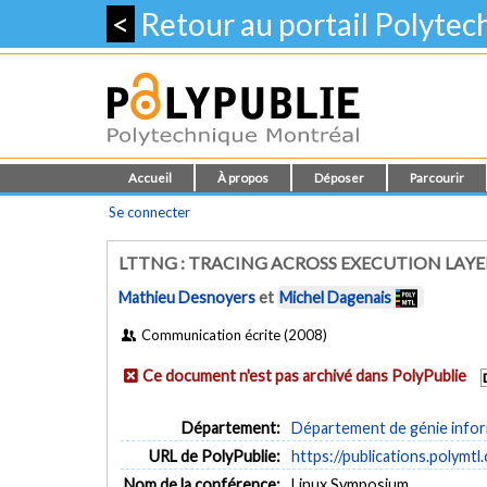
<
Retour au portail Polyte
Accueil
À propos
Déposer
Parcourir
Se connecter
LTTNG : TRACING ACROSS EXECUTION LAYE
Mathieu Desnoyers
et
Michel Dagenais
Communication écrite (2008)
Ce document n'est pas archivé dans PolyPublie
Département:
Département de génie inform
URL de PolyPublie:
https://publications.polymtl
Nom de la conférence:
Linux Symposium