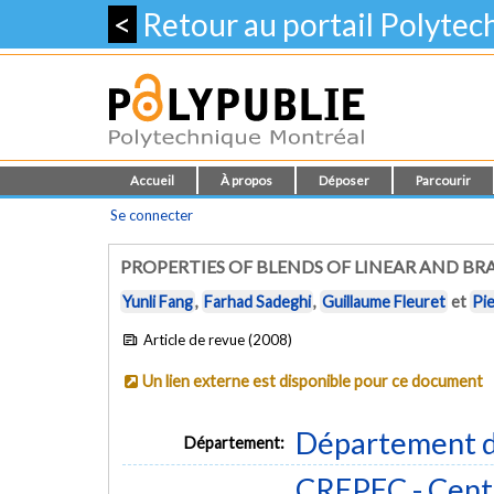
<
Retour au portail Polyte
Accueil
À propos
Déposer
Parcourir
Se connecter
PROPERTIES OF BLENDS OF LINEAR AND B
Yunli Fang
,
Farhad Sadeghi
,
Guillaume Fleuret
et
Pi
Article de revue (2008)
Un lien externe est disponible pour ce document
Département d
Département:
CREPEC - Centr