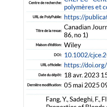
Centre de recherche:
polymères et 
https://public
URL de PolyPublie:
Canadian Journ
Titre de la revue:
86, no 1)
Wiley
Maison d'édition:
10.1002/cjce.
DOI:
https://doi.or
URL officielle:
18 avr. 2023 1
Date du dépôt:
05 mai 2025 0
Dernière modification:
Fang, Y., Sadeghi, F., 
Properties of Blends