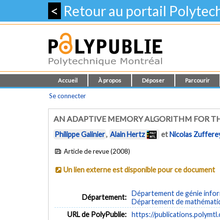
<
Retour au portail Polyte
Accueil
À propos
Déposer
Parcourir
Se connecter
AN ADAPTIVE MEMORY ALGORITHM FOR T
Philippe Galinier
,
Alain Hertz
et
Nicolas Zuffere
Article de revue (2008)
Un lien externe est disponible pour ce document
Département de génie inform
Département:
Département de mathématiqu
URL de PolyPublie:
https://publications.polymtl