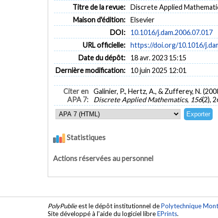
Titre de la revue:
Discrete Applied Mathematics
Maison d'édition:
Elsevier
DOI:
10.1016/j.dam.2006.07.017
URL officielle:
https://doi.org/10.1016/j.d
Date du dépôt:
18 avr. 2023 15:15
Dernière modification:
10 juin 2025 12:01
Citer en
Galinier, P., Hertz, A., & Zufferey, N. 
APA 7:
Discrete Applied Mathematics
,
156
(2), 
Statistiques
Actions réservées au personnel
PolyPublie
est le dépôt institutionnel de
Polytechnique Mont
Site développé à l'aide du logiciel libre
EPrints
.