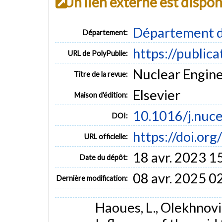
Un lien externe est dispo
Département d
Département:
https://public
URL de PolyPublie:
Nuclear Enginee
Titre de la revue:
Elsevier
Maison d'édition:
10.1016/j.nuc
DOI:
https://doi.or
URL officielle:
18 avr. 2023 1
Date du dépôt:
08 avr. 2025 0
Dernière modification:
Haoues, L., Olekhnovit