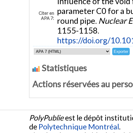
Influence of the void 
parameter C0 for a bu
Citer en
APA 7:
round pipe.
Nuclear E
1155-1158.
https://doi.org/10.1
Statistiques
Actions réservées au pers
PolyPublie
est le dépôt institut
de
Polytechnique Montréal
.