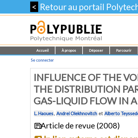
<
Retour au portail Polyte
Accueil
À propos
Déposer
Parcourir
Se connecter
INFLUENCE OF THE VO
THE DISTRIBUTION PA
GAS-LIQUID FLOW IN 
L. Haoues
,
Andrei Olekhnovitch
et
Alberto Teyssed
Article de revue (2008)