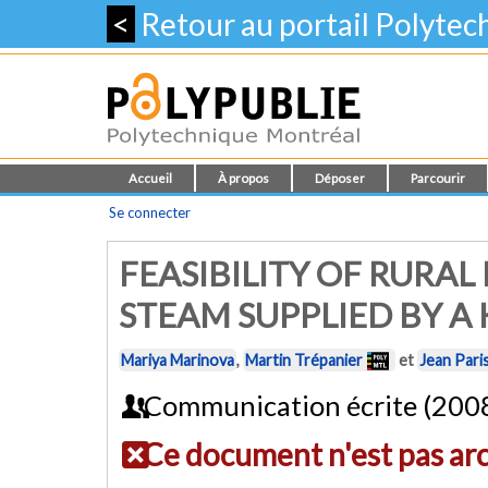
<
Retour au portail Polyte
Accueil
À propos
Déposer
Parcourir
Se connecter
FEASIBILITY OF RURAL
STEAM SUPPLIED BY A 
Mariya Marinova
,
Martin Trépanier
et
Jean Pari
Communication écrite (200
Ce document n'est pas ar