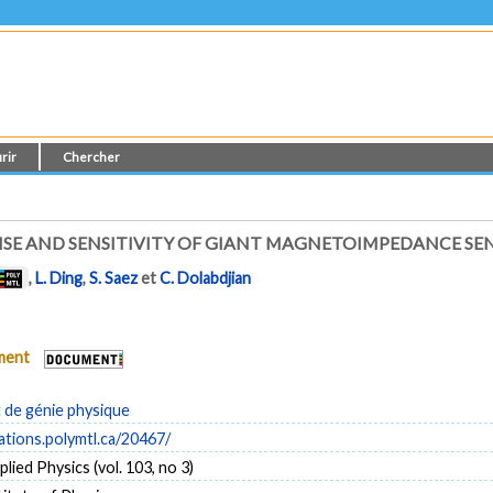
rir
Chercher
SE AND SENSITIVITY OF GIANT MAGNETOIMPEDANCE SE
,
L. Ding
,
S. Saez
et
C. Dolabdjian
ument
de génie physique
cations.polymtl.ca/20467/
lied Physics (vol. 103, no 3)