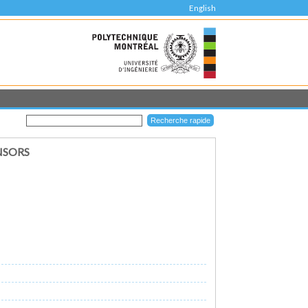
English
NSORS