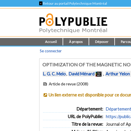
<
Retour au portail Polytechnique Montréal
Accueil
À propos
Déposer
Parcou
Se connecter
OPTIMIZATION OF THE MAGNETIC NOI
L. G. C. Melo
,
David Ménard
,
Arthur Yelon
Article de revue (2008)
Un lien externe est disponible pour ce doc
Département:
Département 
URL de PolyPublie:
https://publi
Titre de la revue:
Journal of App