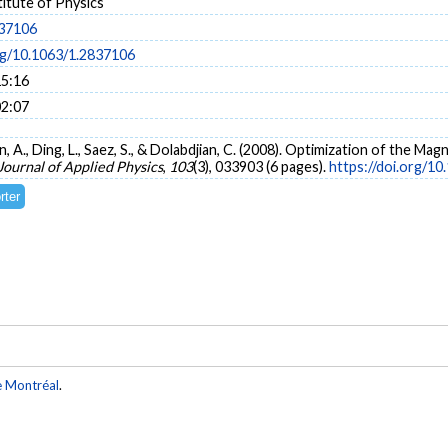
itute of Physics
837106
org/10.1063/1.2837106
15:16
02:07
on, A., Ding, L., Saez, S., & Dolabdjian, C. (2008). Optimization of the Ma
Journal of Applied Physics
,
103
(3), 033903 (6 pages).
https://doi.org/1
e Montréal
.