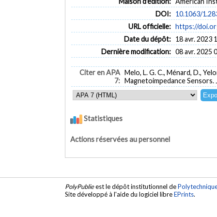
Maison d'édition:
American Inst
DOI:
10.1063/1.2
URL officielle:
https://doi.
Date du dépôt:
18 avr. 2023 
Dernière modification:
08 avr. 2025 
Citer en APA
Melo, L. G. C., Ménard, D., Yel
7:
Magnetoimpedance Sensors.
Statistiques
Actions réservées au personnel
PolyPublie
est le dépôt institutionnel de
Polytechniqu
Site développé à l'aide du logiciel libre
EPrints
.