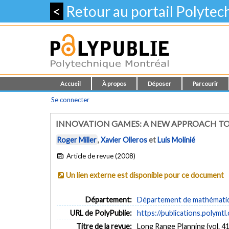
<
Retour au portail Polyte
Accueil
À propos
Déposer
Parcourir
Se connecter
INNOVATION GAMES: A NEW APPROACH TO
Roger Miller
,
Xavier Olleros
et
Luis Molinié
Article de revue (2008)
Un lien externe est disponible pour ce document
Département:
Département de mathématiqu
URL de PolyPublie:
https://publications.polymtl
Titre de la revue:
Long Range Planning (vol. 41