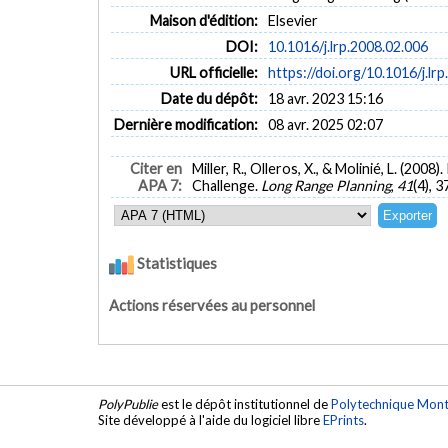
Maison d'édition:
Elsevier
DOI:
10.1016/j.lrp.2008.02.006
URL officielle:
https://doi.org/10.1016/j.lr
Date du dépôt:
18 avr. 2023 15:16
Dernière modification:
08 avr. 2025 02:07
Citer en
Miller, R., Olleros, X., & Molinié, L. (2
APA 7:
Challenge.
Long Range Planning
,
41
(4), 
Statistiques
Actions réservées au personnel
PolyPublie
est le dépôt institutionnel de
Polytechnique Mont
Site développé à l'aide du logiciel libre
EPrints
.