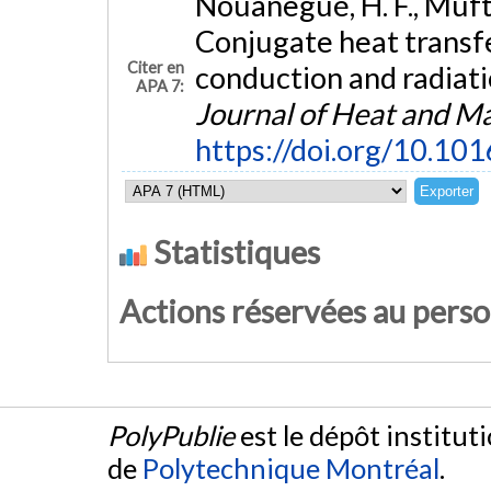
Nouanegué, H. F., Muftu
Conjugate heat transfe
Citer en
conduction and radiati
APA 7:
Journal of Heat and Ma
https://doi.org/10.101
Statistiques
Actions réservées au pers
PolyPublie
est le dépôt institut
de
Polytechnique Montréal
.