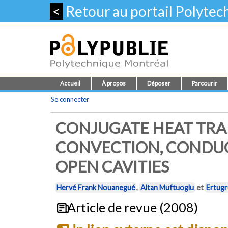
<
Retour au portail Polyte
Accueil
À propos
Déposer
Parcourir
Se connecter
CONJUGATE HEAT TRA
CONVECTION, CONDUC
OPEN CAVITIES
Hervé Frank Nouanegué
,
Altan Muftuoglu
et
Ertugr
Article de revue (2008)