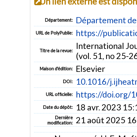
Un lien externe est dispo
Département de
Département:
https://publicat
URL de PolyPublie:
International Jo
Titre de la revue:
(vol. 51, no 25-2
Elsevier
Maison d'édition:
10.1016/j.ijhea
DOI:
https://doi.org/1
URL officielle:
18 avr. 2023 15:
Date du dépôt:
Dernière
21 août 2025 16
modification: