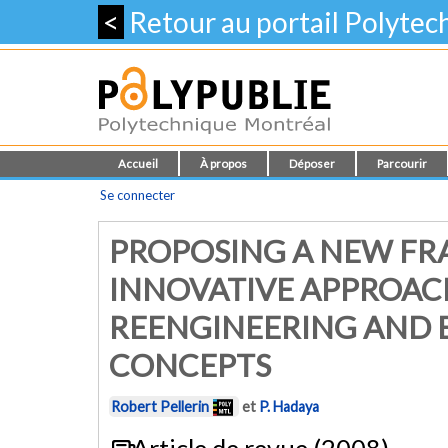
<
Retour au portail Polyte
Accueil
À propos
Déposer
Parcourir
Se connecter
PROPOSING A NEW F
INNOVATIVE APPROAC
REENGINEERING AND 
CONCEPTS
Robert Pellerin
et
P. Hadaya
Article de revue (2008)