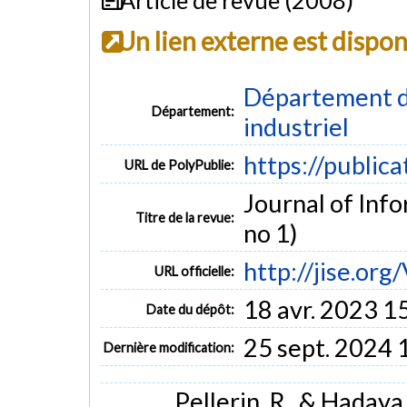
Un lien externe est dispo
Département d
Département:
industriel
https://public
URL de PolyPublie:
Journal of Info
Titre de la revue:
no 1)
http://jise.o
URL officielle:
18 avr. 2023 1
Date du dépôt:
25 sept. 2024 
Dernière modification:
Pellerin, R., & Hadaya