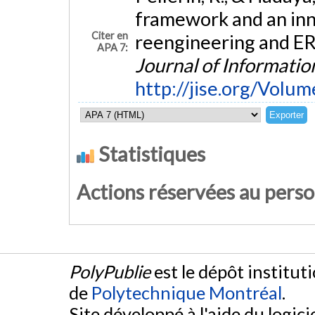
framework and an inn
Citer en
reengineering and E
APA 7:
Journal of Informati
http://jise.org/Vol
Statistiques
Actions réservées au pers
PolyPublie
est le dépôt institut
de
Polytechnique Montréal
.
Site développé à l'aide du logicie