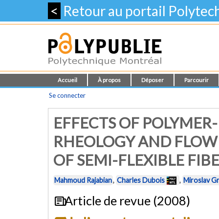
<
Retour au portail Polyte
Accueil
À propos
Déposer
Parcourir
Se connecter
EFFECTS OF POLYMER-
RHEOLOGY AND FLOW 
OF SEMI-FLEXIBLE FIB
Mahmoud Rajabian
,
Charles Dubois
,
Miroslav G
Article de revue (2008)