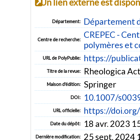
Un lien externe est dispo
Département d
Département:
CREPEC - Centr
Centre de recherche:
polymères et 
https://public
URL de PolyPublie:
Rheologica Acta
Titre de la revue:
Springer
Maison d'édition:
10.1007/s003
DOI:
https://doi.o
URL officielle:
18 avr. 2023 1
Date du dépôt:
25 sept. 2024 
Dernière modification: