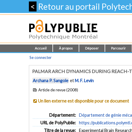
<
Retour au portail Polyte
Accueil
À propos
Déposer
Parcourir
Se connecter
PALMAR ARCH DYNAMICS DURING REACH-T
Archana P. Sangole
et
M. F. Levin
Article de revue (2008)
Un lien externe est disponible pour ce document
Département:
Département de génie méca
URL de PolyPublie:
https://publications.polymtl
Titre de la revue:
Experimental Brain Research 