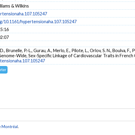
lliams & Wilkins
rtensionaha.107.105247
org/10.1161/hypertensionaha.107.105247
15:16
02:07
., Brunelle, P.-L., Gurau, A., Merlo, E., Pilote, L., Orlov, S. N., Boulva, F.
 Genome-Wide, Sex-Specific Linkage of Cardiovascular Traits in French
rtensionaha.107.105247
e Montréal
.