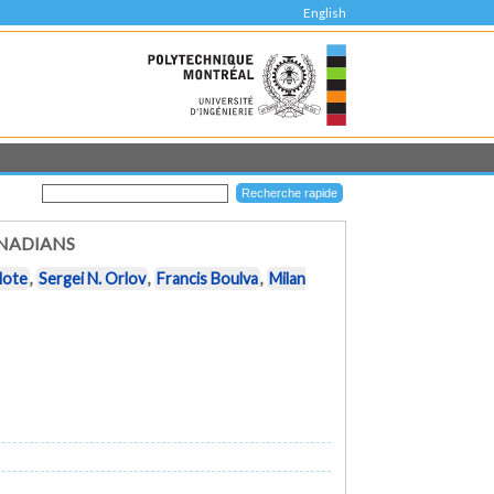
English
ANADIANS
lote
,
Sergei N. Orlov
,
Francis Boulva
,
Milan