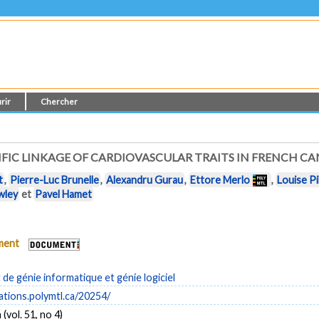
rir
Chercher
IFIC LINKAGE OF CARDIOVASCULAR TRAITS IN FRENCH C
t
,
Pierre-Luc Brunelle
,
Alexandru Gurau
,
Ettore Merlo
,
Louise Pi
wley
et
Pavel Hamet
ument
e génie informatique et génie logiciel
cations.polymtl.ca/20254/
(vol. 51, no 4)