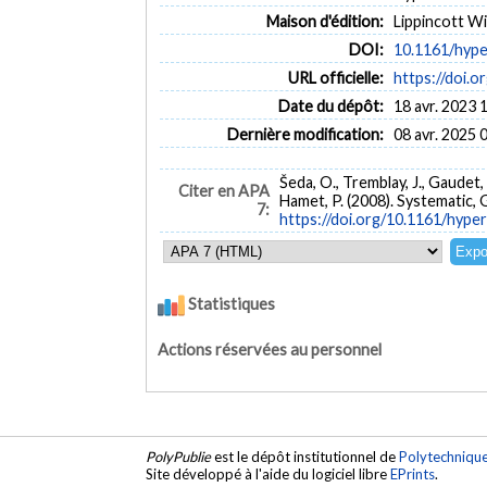
Maison d'édition:
Lippincott Wi
DOI:
10.1161/hype
URL officielle:
https://doi.
Date du dépôt:
18 avr. 2023 
Dernière modification:
08 avr. 2025 
Šeda, O., Tremblay, J., Gaudet, D
Citer en APA
Hamet, P. (2008). Systematic,
7:
https://doi.org/10.1161/hype
Statistiques
Actions réservées au personnel
PolyPublie
est le dépôt institutionnel de
Polytechniqu
Site développé à l'aide du logiciel libre
EPrints
.