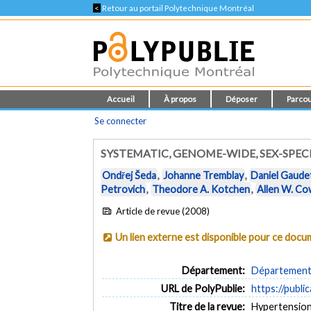
<
Retour au portail Polytechnique Montréal
Accueil
À propos
Déposer
Parcou
Se connecter
SYSTEMATIC, GENOME-WIDE, SEX-SPEC
Ondřej Šeda
,
Johanne Tremblay
,
Daniel Gaude
Petrovich
,
Theodore A. Kotchen
,
Allen W. Co
Article de revue (2008)
Un lien externe est disponible pour ce doc
Département:
Département d
URL de PolyPublie:
https://publi
Titre de la revue:
Hypertension 