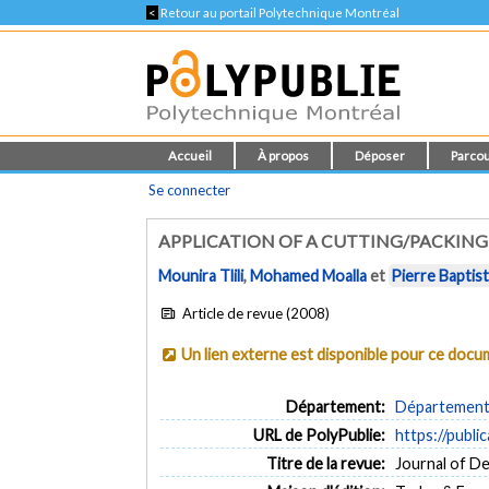
<
Retour au portail Polytechnique Montréal
Accueil
À propos
Déposer
Parcou
Se connecter
APPLICATION OF A CUTTING/PACKING
Mounira Tlili
,
Mohamed Moalla
et
Pierre Baptis
Article de revue (2008)
Un lien externe est disponible pour ce doc
Département:
Département 
URL de PolyPublie:
https://publi
Titre de la revue:
Journal of De