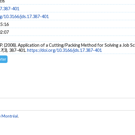
cis
17.387-401
rg/10.3166/jds.17.387-401
15:16
02:07
te, P. (2008). Application of a Cutting/Packing Method for Solving a Job 
7
(3), 387-401.
https://doi.org/10.3166/jds.17.387-401
e Montréal
.