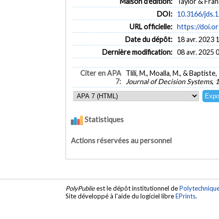
Maison d'édition:
Taylor & Fran
DOI:
10.3166/jds.
URL officielle:
https://doi.o
Date du dépôt:
18 avr. 2023 
Dernière modification:
08 avr. 2025 
Citer en APA
Tlili, M., Moalla, M., & Baptis
7:
Journal of Decision Systems
,
1
Statistiques
Actions réservées au personnel
PolyPublie
est le dépôt institutionnel de
Polytechniqu
Site développé à l'aide du logiciel libre
EPrints
.